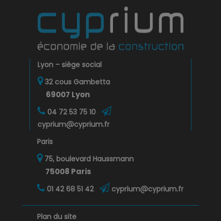
Lyon – siège social
32 cous Gambetta
69007 Lyon
04 72 53 75 10
cyprium@cyprium.fr
Paris
75, boulevard Haussmann
75008 Paris
01 42 68 51 42
cyprium@cyprium.fr
Plan du site