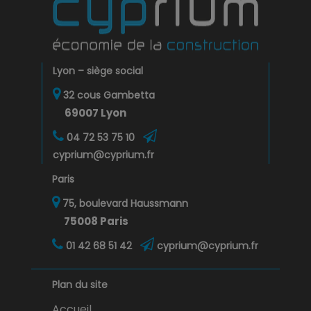
Lyon – siège social
32 cous Gambetta
69007 Lyon
04 72 53 75 10
cyprium@cyprium.fr
Paris
75, boulevard Haussmann
75008 Paris
01 42 68 51 42
cyprium@cyprium.fr
Plan du site
Accueil