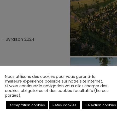
 – Livraison 2024
Nous utilisons des cookies pour vous garantir la
meilleure expérience possible sur notre site Internet.
rvice d’accueil de dialyse,
Si vous continuez la navigation vous allez charger des
, Logistique, Morgue,
cookies obligatoires et des cookies facultatifs (tierces
 critiques, interventionnel,
parties).
te-cou-locomoteur, Pôle Uro-
Acceptation cookies
Refus cookies
Sélection cookies
re-Respiratoire, Pôle Mère
rie, Pôle Laboratoires