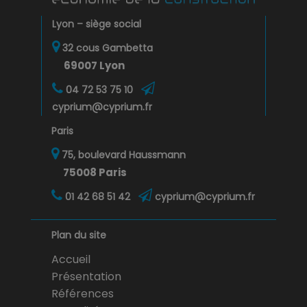
Lyon – siège social
32 cous Gambetta
69007 Lyon
04 72 53 75 10
cyprium@cyprium.fr
Paris
75, boulevard Haussmann
75008 Paris
01 42 68 51 42
cyprium@cyprium.fr
Plan du site
Accueil
Présentation
Références