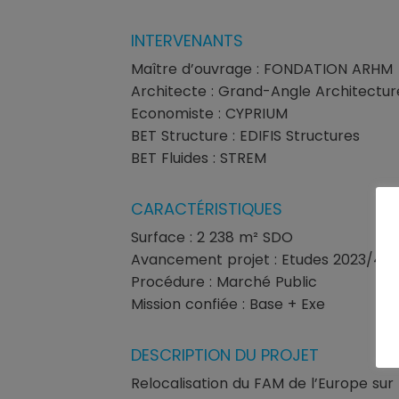
INTERVENANTS
Maître d’ouvrage : FONDATION ARHM
Architecte : Grand-Angle Architectur
Economiste : CYPRIUM
BET Structure : EDIFIS Structures
BET Fluides : STREM
CARACTÉRISTIQUES
Surface : 2 238 m² SDO
Avancement projet : Etudes 2023/4 – 
Procédure : Marché Public
Mission confiée : Base + Exe
DESCRIPTION DU PROJET
Relocalisation du FAM de l’Europe sur 