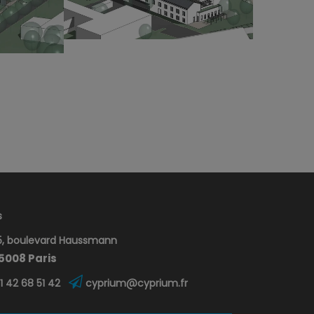
s
, boulevard Haussmann
5008 Paris
1 42 68 51 42
cyprium@cyprium.fr