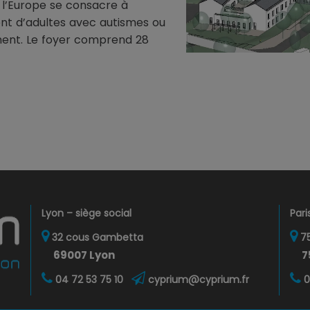
e l’Europe se consacre à
t d’adultes avec autismes ou
ent. Le foyer comprend 28
Lyon – siège social
Pari
32 cous Gambetta
75
69007 Lyon
7
04 72 53 75 10
cyprium@cyprium.fr
0