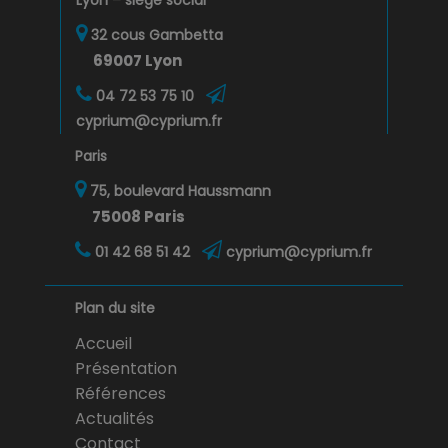
Lyon – siège social
32 cous Gambetta
69007 Lyon
04 72 53 75 10
cyprium@cyprium.fr
Paris
75, boulevard Haussmann
75008 Paris
01 42 68 51 42
cyprium@cyprium.fr
Plan du site
Accueil
Présentation
Références
Actualités
Contact