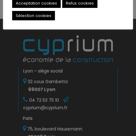
Acceptation cookies
Refus cookies
Télécharger PDF
Sélection cookies
Lyon – siège social
32 cous Gambetta
69007 Lyon
04 72 53 75 10
cyprium@cyprium.fr
Paris
75, boulevard Haussmann