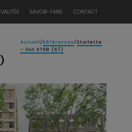
UALITÉS
SAVOIR-FAIRE
CONTACT
Accueil
/
Références
/
Starlette
– Ilot ST6B (67)
)