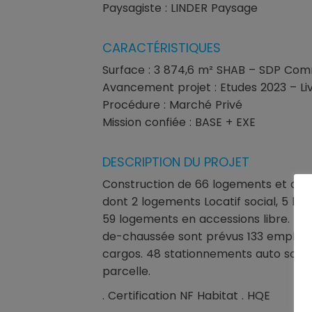
Paysagiste : LINDER Paysage
CARACTÉRISTIQUES
Surface : 3 874,6 m² SHAB – SDP Co
Avancement projet : Etudes 2023 – Li
Procédure : Marché Privé
Mission confiée : BASE + EXE
DESCRIPTION DU PROJET
Construction de 66 logements et d’u
dont 2 logements Locatif social, 5 lo
59 logements en accessions libre. Bâ
de-chaussée sont prévus 133 emplace
cargos. 48 stationnements auto sont
parcelle.
. Certification NF Habitat . HQE