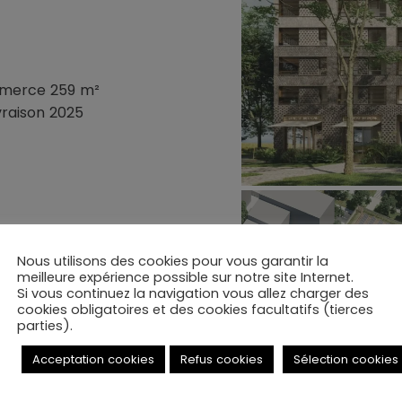
mmerce 259 m²
vraison 2025
n local commercial de 259m²,
gements Accession sociale et
Nous utilisons des cookies pour vous garantir la
meilleure expérience possible sur notre site Internet.
timent en R+5 et R+8. Au rez-
Si vous continuez la navigation vous allez charger des
ments vélos dont 2 vélos
cookies obligatoires et des cookies facultatifs (tierces
parties).
 déportés sur une autre
Acceptation cookies
Refus cookies
Sélection cookies