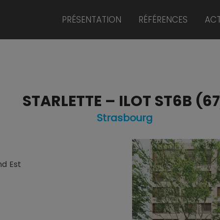
PRÉSENTATION
RÉFÉRENCES
ACT
STARLETTE – ILOT ST6B (67
Strasbourg
nd Est