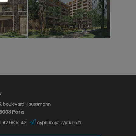
s
, boulevard Haussmann
5008 Paris
1 42 68 51 42
cyprium@cyprium.fr