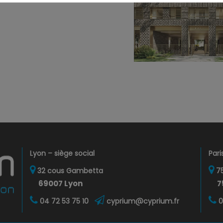
Lyon – siège social
Pari
32 cous Gambetta
75
69007 Lyon
7
04 72 53 75 10
cyprium@cyprium.fr
0