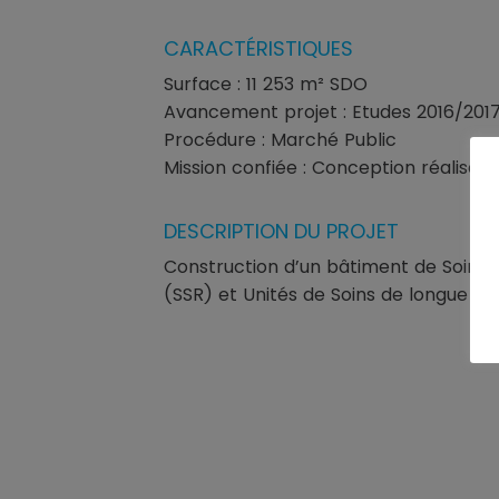
CARACTÉRISTIQUES
Surface : 11 253 m² SDO
Avancement projet : Etudes 2016/2017
Procédure : Marché Public
Mission confiée : Conception réalisati
DESCRIPTION DU PROJET
Construction d’un bâtiment de Soins 
(SSR) et Unités de Soins de longue dur