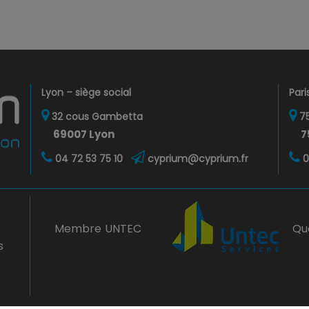
Lyon – siège social
Pari
32 cous Gambetta
75
69007 Lyon
7
04 72 53 75 10
cyprium@cyprium.fr
0
Membre UNTEC
Qu
s