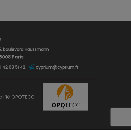
s
, boulevard Haussmann
5008 Paris
1 42 68 51 42
cyprium@cyprium.fr
alifié OPQTECC