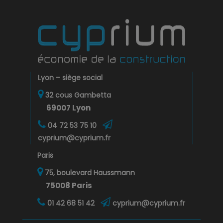
Lyon – siège social
32 cous Gambetta
69007 Lyon
04 72 53 75 10
cyprium@cyprium.fr
Paris
75, boulevard Haussmann
75008 Paris
01 42 68 51 42
cyprium@cyprium.fr